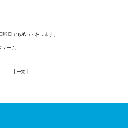
相談日曜日でも承っております）
市
フォーム
│ 一覧 │