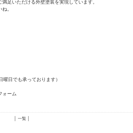
ご満足いただける外壁塗装を実現しています。
いね。
相談日曜日でも承っております）
市
フォーム
│ 一覧 │