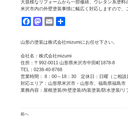
大規模なリフォームから一部修繕、ウレタン系塗料
米沢市内の外壁塗装事情に幅広く対応しますので、
Facebook
Mastodon
Email
共
有
山形の塗装は株式会社mizumiにお任せ下さい。
会社名：株式会社mizumi
住所：〒992-0011 山形県米沢市中田町1878-8
TEL：0238-40-8768
営業時間： 8：00～18：30 定休日：日曜（ご
対応エリア：山形県米沢市・山形市、福島県福島
業務内容：屋根塗装/外壁塗装/内装塗装/防水塗装/リ
前へ