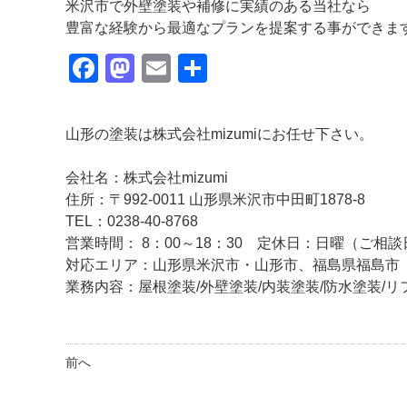
米沢市で外壁塗装や補修に実績のある当社なら
豊富な経験から最適なプランを提案する事ができま
Facebook
Mastodon
Email
共
有
山形の塗装は株式会社mizumiにお任せ下さい。
会社名：株式会社mizumi
住所：〒992-0011 山形県米沢市中田町1878-8
TEL：0238-40-8768
営業時間： 8：00～18：30 定休日：日曜（ご
対応エリア：山形県米沢市・山形市、福島県福島
業務内容：屋根塗装/外壁塗装/内装塗装/防水塗装/リ
前へ