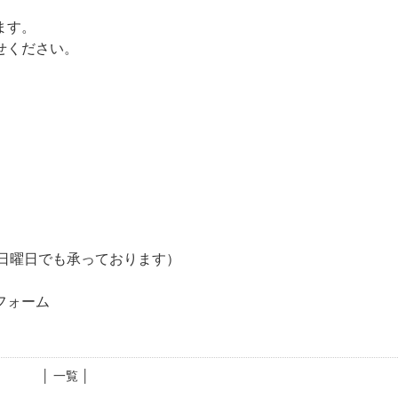
ます。
せください。
相談日曜日でも承っております）
市
フォーム
│ 一覧 │